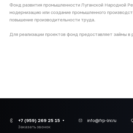
Фонд развития промышленности Луганской Народной Ре
модернизацию или создание промышленного производст
повышение производительности труда.
Для реализации проектов фонд предоставляет займы в ра
+7 (959) 269 25 15
info@frp-lnr.ru
Заказать звонок