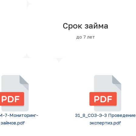
Срок займа
до 7 лет
М-7-Мониторинг-
31_8_СОЗ-Э-3 Проведение
займов.pdf
экспертиз.pdf