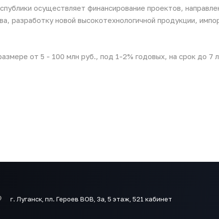
спублики осуществляет финансирование проектов, направле
ва, разработку новой высокотехнологичной продукции, имп
змере от 5 - 100 млн руб., под 1-2% годовых, на срок до 7 л
г. Луганск, пл. Героев ВОВ, 3а, 5 этаж, 521 кабинет