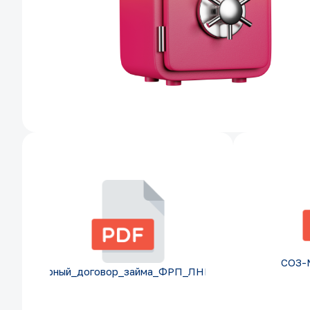
СОЗ-
Примерный_договор_займа_ФРП_ЛНР_1.pdf