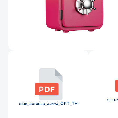
СОЗ-
Примерный_договор_займа_ФРП_ЛНР_1.pdf