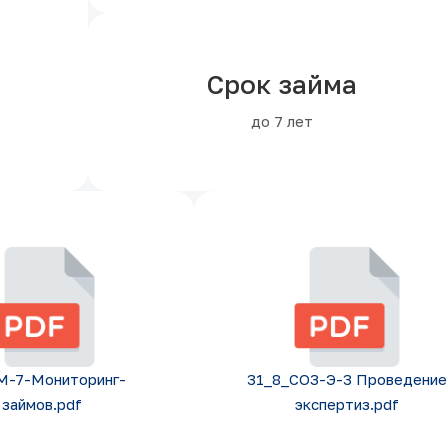
Срок займа
до 7 лет
М-7-Мониторинг-
31_8_СОЗ-Э-3 Проведение
займов.pdf
экспертиз.pdf