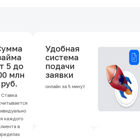
Сумма
Удобная
займа
система
т 5 до
подачи
00 млн
заявки
руб.
онлайн за 5 минут
Ставка
считывается
ивидуально
я каждого
клиента в
пределах