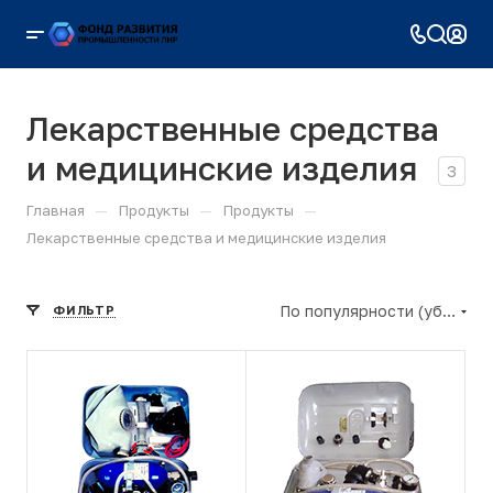
Лекарственные средства
и медицинские изделия
3
—
—
—
Главная
Продукты
Продукты
Лекарственные средства и медицинские изделия
По популярности (убывание)
ФИЛЬТР
Применение
Применение
аппарата ИВЛ
ГС-10 возможно
во всех случаях,
когда