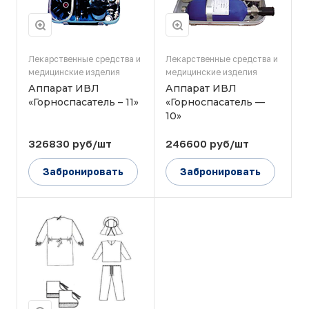
-
необходимо
провести
профилактику
я
нарушений
Лекарственные средства и
Лекарственные средства и
дыхания,
медицинские изделия
медицинские изделия
восстановление
Аппарат ИВЛ
или поддержание
Аппарат ИВЛ
вентиляции
«Горноспасатель – 11»
«Горноспасатель —
легких у
10»
пострадавших и
больных на
326830 руб/шт
246600 руб/шт
догоспитальном
этапе оказания
Забронировать
Забронировать
первой и
неотложной
медицинской
помощи, а так же
при
я
транспортирован
ии их в лечебное
учреждение и т.д.
ы
Возможность
осуществления с