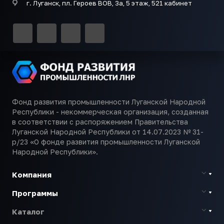
г. Луганск, пл. Героев ВОВ, 3а, 5 этаж, 521 кабинет
при несчастном
случае, когда у
пострадавшего
наблюдается
отсутствие
дыхания
(остановка) и
прекращение
сердцебиения.
Блок ИВЛ,
входящий в
Фонд развития промышленности Луганской Народной
состав
Республики - некоммерческая организация, созданная
устройства,
в соответствии с распоряжением Правительства
имеет
Луганской Народной Республики от 14.07.2023 № 31-
настроенные
р/23 «О фонде развития промышленности Луганской
параметры и
Народной Республики».
позволяет
использовать его
Компания
без специального
медицинского
Программы
образования.
Форма поставки
Каталог
Договор